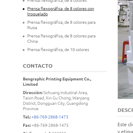
Prensa flexográfica, de 8 colores
Prensa flexográfica, de 8 colores con
troquelado
Prensa flexográfica, de 8 colores para
Rusia
Prensa flexográfica, de 8 colores para
China
Prensa flexográfica, de 10 colores
CONTACTO
Bengraphic Printing Equipment Co.,
Limited
Dirección:
Sichuang Industrial Area,
Taixin Road, Xin Gu Chong, Wanjiang
District, Dongguan City, Guangdong
Province
DESC
Tel.:
+86-769-2868-1473
Este cl
Fax:
+86-769-2868-1475
y etiqu