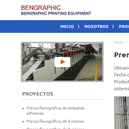
INICIO
NOSOTROS
PRO
Inicio
Pren
Ubicaci
Fecha d
Product
sistem
PROYECTOS
Prensa flexográfica, de etiquetas
adhesivas
Prensa flexográfica, de 4 colores